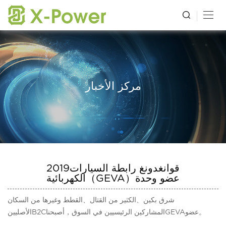
مركز الأخبار
2019قوانغدونغ رابطة السيارات
الكهربائية（GEVA）عضو وحدة
شرق بكين、الكثير من القتال、القطط وغيرها من السكان
الأصليينB2Cالمشاركين الرئيسيين في السوق，أصبحناGEVAعضو。